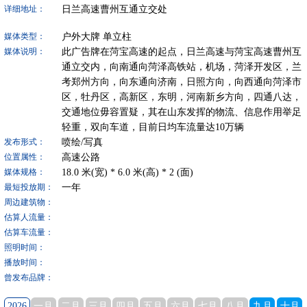
日兰高速曹州互通立交处
详细地址：
户外大牌
单立柱
媒体类型：
此广告牌在菏宝高速的起点，日兰高速与菏宝高速曹州互
媒体说明：
通立交内，向南通向菏泽高铁站，机场，菏泽开发区，兰
考郑州方向，向东通向济南，日照方向，向西通向菏泽市
区，牡丹区，高新区，东明，河南新乡方向，四通八达，
交通地位毋容置疑，其在山东发挥的物流、信息作用举足
轻重，双向车道，目前日均车流量达10万辆
喷绘/写真
发布形式：
高速公路
位置属性：
18.0
米(宽) *
6.0
米(高) *
2
(面)
媒体规格：
一年
最短投放期：
周边建筑物：
估算人流量：
估算车流量：
照明时间：
播放时间：
曾发布品牌：
2026
一月
二月
三月
四月
五月
六月
七月
八月
九月
十月