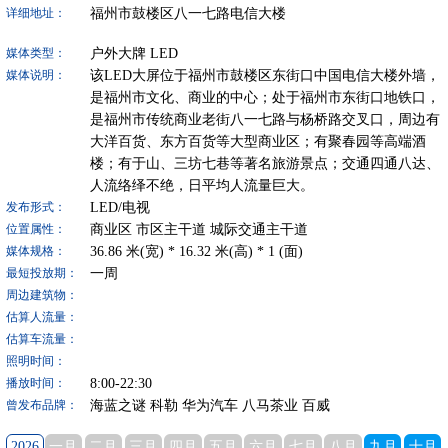
福州市鼓楼区八一七路电信大楼
详细地址：
户外大牌
LED
媒体类型：
该LED大屏位于福州市鼓楼区东街口中国电信大楼外墙，
媒体说明：
是福州市文化、商业的中心；处于福州市东街口地铁口，
是福州市传统商业老街八一七路与杨桥路交叉口，周边有
大洋百货、东方百货等大型商业区；有聚春园等高端酒
楼；有于山、三坊七巷等著名旅游景点；交通四通八达、
人流络绎不绝，日平均人流量巨大。
LED/电视
发布形式：
商业区
市区主干道
城际交通主干道
位置属性：
36.86
米(宽) *
16.32
米(高) *
1
(面)
媒体规格：
一周
最短投放期：
周边建筑物：
估算人流量：
估算车流量：
照明时间：
8:00-22:30
播放时间：
海蓝之谜 科勒 华为汽车 八马茶业 百威
曾发布品牌：
2026
一月
二月
三月
四月
五月
六月
七月
八月
九月
十月