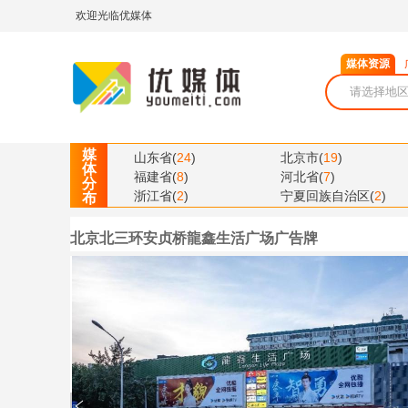
欢迎光临优媒体
媒体资源
媒
山东省
(
24
)
北京市
(
19
)
体
福建省
(
8
)
河北省
(
7
)
分
浙江省
(
2
)
宁夏回族自治区
(
2
)
布
北京北三环安贞桥龍鑫生活广场广告牌