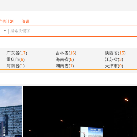
广告计划
资讯
广东省
(
17
)
吉林省
(
16
)
陕西省
(
15
)
重庆市
(
6
)
海南省
(
5
)
江苏省
(
3
)
河南省
(
1
)
湖南省
(
1
)
天津市
(
0
)