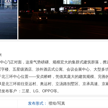
米
贸中心”)正对面，这座气势磅礴、规模宏大的集群式建筑群落，携
能化写字楼、五星级酒店、涉外酒店式公寓、会议会展中心、大型多
于北三环中心位置——安贞桥畔，凭借其庞大的建筑规模、完善
厚是北三环前往亚运村、奥运村、立汤路别墅区、京承高速、京
发布客户 ：三星、LG、OPPO等。
发布形式：
喷绘/写真