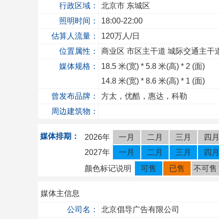
行政区域：
北京市
东城区
照明时间：
18:00-22:00
估算人流量：
120
万人/日
位置属性：
商业区
市区主干道
城际交通主干
媒体规格：
18.5
米(宽) *
5.8
米(高) *
2
(面)
14.8
米(宽) *
8.6
米(高) *
1
(面)
曾发布品牌：
方太，优酷，惠达，科勒
周边建筑物：
媒体排期：
2026年
一月
二月
三月
四
2027年
一月
二月
三月
四
颜色标记说明
可售
已售
不可售
媒体主信息
公司名：
北京倡导广告有限公司