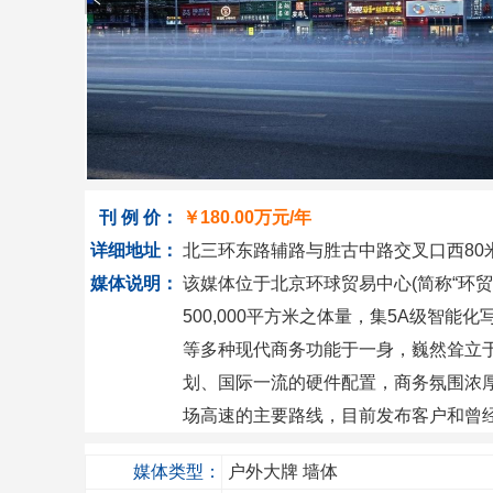
刊 例 价：
￥
180.00万
元/年
详细地址：
北三环东路辅路与胜古中路交叉口西80
媒体说明：
该媒体位于北京环球贸易中心(简称“环
500,000平方米之体量，集5A级智
等多种现代商务功能于一身，巍然耸立
划、国际一流的硬件配置，商务氛围浓
场高速的主要路线，目前发布客户和曾经
媒体类型：
户外大牌
墙体