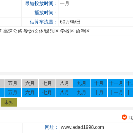
最短投放时间：
一月
播放时间：
估算车流量：
60
万辆/日
道
高速公路
餐饮/文体/娱乐区
学校区
旅游区
月
五月
六月
七月
八月
九月
十月
十一月
十
月
五月
六月
七月
八月
九月
十月
十一月
十
未知
网址：
www.adad1998.com