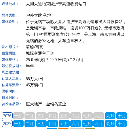
太湖大道结束段沪宁高速收费站口
详细地址：
户外大牌
落地
媒体类型：
位于无锡主动脉太湖大道沪宁高速无锡东出入口收费站，
媒体说明：
是无锡市委、市政府唯一投资1600万打造的“无锡市政府
第一门户”巨型形象宣传广告位，是上海、南京方向进出
无锡的必经之地，人车流量极大。
喷绘/写真
发布形式：
城际交通主干道
位置属性：
25.0
米(宽) *
20.0
米(高) *
2
(面)
媒体规格：
半年
最短投放期：
周边建筑物：
55
万人/日
估算人流量：
45
万辆/日
估算车流量：
照明时间：
播放时间：
恒大地产、金银岛置业
曾发布品牌：
2026
一月
二月
三月
四月
五月
六月
七月
八月
九月
十月
2027
一月
二月
三月
四月
五月
六月
七月
八月
九月
十月