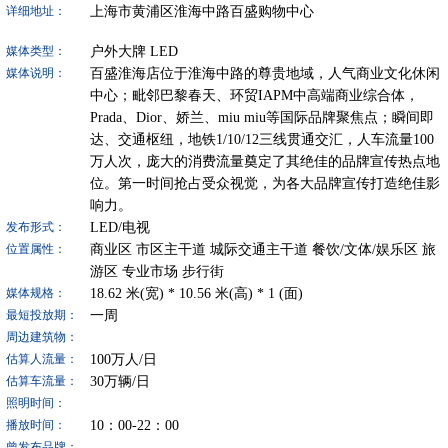
上海市黄浦区淮海中路百盛购物中心
详细地址：
户外大牌
LED
媒体类型：
百盛淮海店位于淮海中路的尊贵地域，人气商业文化休闲
媒体说明：
中心；毗邻巴黎春天、环贸IAPM中高端商业综合体，
Prada、Dior、娇兰、miu miu等国际品牌聚焦点；瞬间即
达、交通枢纽，地铁1/10/12三线贯通交汇，人车流量100
万人次，庞大的消费流量奠定了其绝佳的品牌宣传热点地
位。第一时间抢占受众视觉，为各大品牌宣传打造绝佳影
响力。
LED/电视
发布形式：
商业区
市区主干道
城际交通主干道
餐饮/文体/娱乐区
旅
位置属性：
游区
专业市场
步行街
18.62
米(宽) *
10.56
米(高) *
1
(面)
媒体规格：
一周
最短投放期：
周边建筑物：
100
万人/日
估算人流量：
30
万辆/日
估算车流量：
照明时间：
10：00-22：00
播放时间：
曾发布品牌：