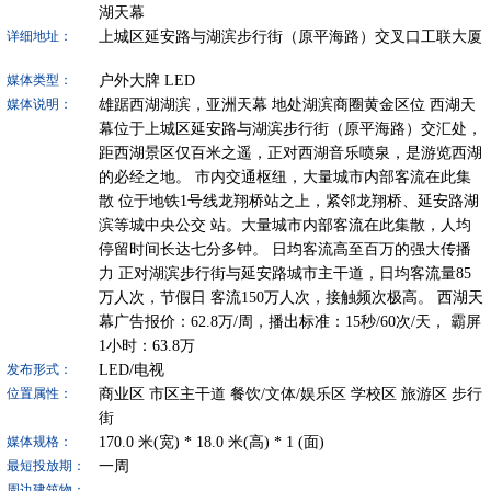
湖天幕
上城区延安路与湖滨步行街（原平海路）交叉口工联大厦
详细地址：
户外大牌
LED
媒体类型：
雄踞西湖湖滨，亚洲天幕 地处湖滨商圈黄金区位 西湖天
媒体说明：
幕位于上城区延安路与湖滨步行街（原平海路）交汇处，
距西湖景区仅百米之遥，正对西湖音乐喷泉，是游览西湖
的必经之地。 市内交通枢纽，大量城市内部客流在此集
散 位于地铁1号线龙翔桥站之上，紧邻龙翔桥、延安路湖
滨等城中央公交 站。大量城市内部客流在此集散，人均
停留时间长达七分多钟。 日均客流高至百万的强大传播
力 正对湖滨步行街与延安路城市主干道，日均客流量85
万人次，节假日 客流150万人次，接触频次极高。 西湖天
幕广告报价：62.8万/周，播出标准：15秒/60次/天， 霸屏
1小时：63.8万
LED/电视
发布形式：
商业区
市区主干道
餐饮/文体/娱乐区
学校区
旅游区
步行
位置属性：
街
170.0
米(宽) *
18.0
米(高) *
1
(面)
媒体规格：
一周
最短投放期：
周边建筑物：