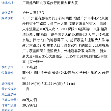
广州越秀区北京路步行街新大新大厦
详细地址：
户外大牌
LED
媒体类型：
1、广州更有影响力的步行街商圈 地处广州市中心北京路
媒体说明：
步行街十字路口，是广州人车 流量更密集的街区，高峰
人车流量超400万人次 2、8K+裸眼3D超高清LED屏 超高
清巨幕，8K画质，是全国更大的8K裸眼3D 大屏，读占北
京路步行街入口的地标屏王 3、超强覆盖主流消费人群 读
占北京路步行街主要入口，游客必打卡的景点，观看视角
广，覆盖商圈主流消费力、外地游客及双向车流。 新大
新大厦+白云之心大屏预定：2025年11月30日前预定有惊
喜（买一赠一）
LED/电视
发布形式：
商业区
市区主干道
餐饮/文体/娱乐区
学校区
旅游区
步行
位置属性：
街
56.64
米(宽) *
21.12
米(高) *
1
(面)
媒体规格：
一月
最短投放期：
周边建筑物：
80
万人/日
估算人流量：
30
万辆/日
估算车流量：
照明时间：