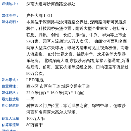
深南大道与沙河西路交界处
详细地址：
户外大牌
LED
媒体类型：
本屏位于深南路与沙河西路交界处, 深南路清晰可见视角
媒体说明：
极佳，科技园桥头堡位置，附近大型企业林立，包括有：
联想、腾讯、创维、长虹、康a佳、中兴、华为等上市企
业81家。园区人流超过50万人次/天。 俯瞰沙河西和名商
两家大型高尔夫球场，球场内清晰可见且视角极佳。高端
人流密集。 毗邻世界之窗、锦绣中华、欢乐谷等大型游
乐场所。 北临深南大道,东接沙河西路,紧接西部通道,为通
往后海、前海、宝安机场等必经之路。日均覆盖车流超过
80万台次。
LED/电视
发布形式：
商业区
市区主干道
城际交通主干道
位置属性：
22.0
米(宽) *
16.0
米(高) *
1
(面)
媒体规格：
一周
最短投放期：
科技园区门户位置，靠近世界之窗、锦绣中华， 俯瞰沙
周边建筑物：
河西和名商两大高尔夫球场。
100
万人/日
估算人流量：
80
万辆/日
估算车流量：