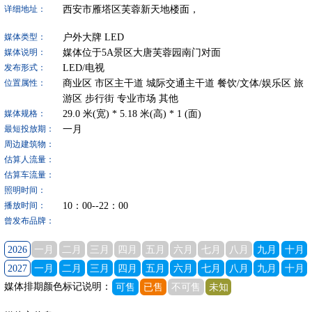
西安市雁塔区芙蓉新天地楼面，
详细地址：
户外大牌
LED
媒体类型：
媒体位于5A景区大唐芙蓉园南门对面
媒体说明：
LED/电视
发布形式：
商业区
市区主干道
城际交通主干道
餐饮/文体/娱乐区
旅
位置属性：
游区
步行街
专业市场
其他
29.0
米(宽) *
5.18
米(高) *
1
(面)
媒体规格：
一月
最短投放期：
周边建筑物：
估算人流量：
估算车流量：
照明时间：
10：00--22：00
播放时间：
曾发布品牌：
2026
一月
二月
三月
四月
五月
六月
七月
八月
九月
十月
2027
一月
二月
三月
四月
五月
六月
七月
八月
九月
十月
媒体排期颜色标记说明：
可售
已售
不可售
未知