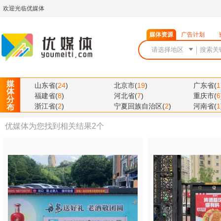
欢迎光临优媒体
媒体资源
广告计划
媒
山东省
(
24
)
北京市
(
19
)
广东省
(
1
体
福建省
(
8
)
河北省
(
7
)
重庆市
(
6
分
浙江省
(
2
)
宁夏回族自治区
(
2
)
河南省
(
1
布
优媒体为您找到相关结果
2
个