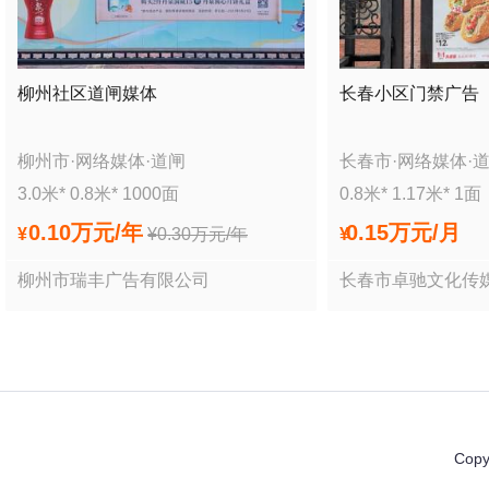
柳州社区道闸媒体
长春小区门禁广告
柳州市
·
网络媒体
·
道闸
长春市
·
网络媒体
·
3.0
米*
0.8
米*
1000
面
0.8
米*
1.17
米*
1
面
0.10万
元/年
0.15万
元/月
¥
¥
0.30万
元/年
¥
柳州市瑞丰广告有限公司
长春市卓驰文化传
Copy