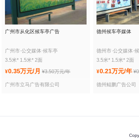
广州市从化区候车亭广告
德州候车亭媒体
广州市
·
公交媒体
·
候车亭
德州市
·
公交媒体
·
3.5
米*
1.5
米*
2
面
3.5
米*
1.5
米*
2
面
0.35万
元/月
0.21万
元/年
¥
¥
3.50万
元/年
¥
¥
广州市立马广告有限公司
德州鲲鹏广告公司
Copy