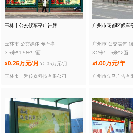
玉林市公交候车亭广告牌
广州市花都区候车
玉林市
·
公交媒体
·
候车亭
广州市
·
公交媒体
·
3.5
米*
1.5
米*
2
面
3.2
米*
1.5
米*
2
面
0.25万
元/月
4.00万
元/年
¥
¥
0.35万
元/月
¥
玉林市一禾传媒科技有限公司
广州市立马广告有