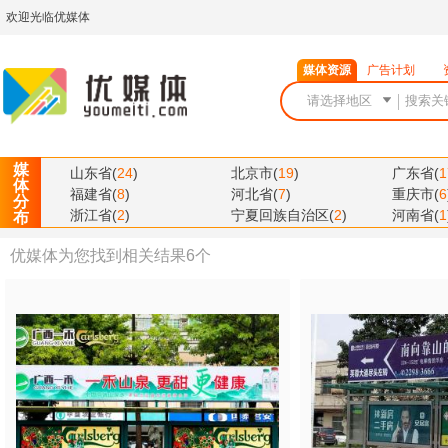
欢迎光临优媒体
媒体资源
广告计划
媒
山东省
(
24
)
北京市
(
19
)
广东省
(
1
体
福建省
(
8
)
河北省
(
7
)
重庆市
(
6
分
浙江省
(
2
)
宁夏回族自治区
(
2
)
河南省
(
1
布
优媒体为您找到相关结果
6
个