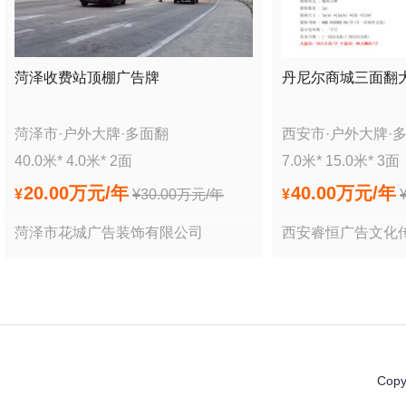
菏泽收费站顶棚广告牌
丹尼尔商城三面翻
菏泽市
·
户外大牌
·
多面翻
西安市
·
户外大牌
·
40.0
米*
4.0
米*
2
面
7.0
米*
15.0
米*
3
面
20.00万
元/年
40.00万
元/年
¥
¥
30.00万
元/年
¥
菏泽市花城广告装饰有限公司
西安睿恒广告文化
Copy