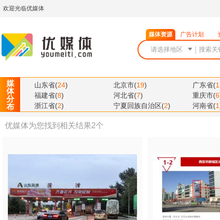
欢迎光临优媒体
媒体资源
广告计划
媒
山东省
(
24
)
北京市
(
19
)
广东省
(
1
体
福建省
(
8
)
河北省
(
7
)
重庆市
(
6
分
浙江省
(
2
)
宁夏回族自治区
(
2
)
河南省
(
1
布
优媒体为您找到相关结果
2
个