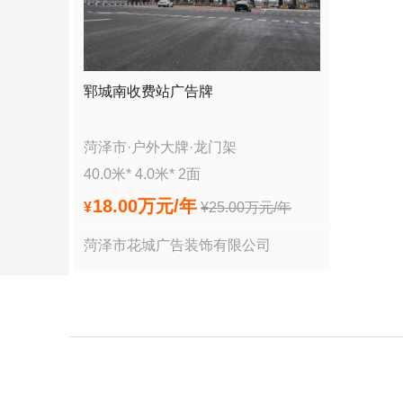
郓城南收费站广告牌
菏泽市
·
户外大牌
·
龙门架
40.0
米*
4.0
米*
2
面
18.00万
元/年
¥
¥
25.00万
元/年
菏泽市花城广告装饰有限公司