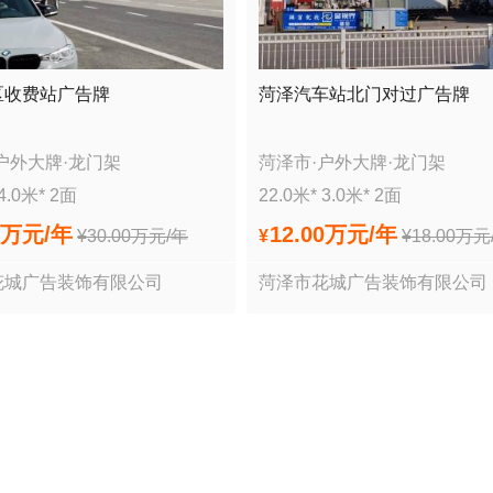
区收费站广告牌
菏泽汽车站北门对过广告牌
户外大牌
·
龙门架
菏泽市
·
户外大牌
·
龙门架
4.0
米*
2
面
22.0
米*
3.0
米*
2
面
0万
元/年
12.00万
元/年
¥
30.00万
元/年
¥
¥
18.00万
元
花城广告装饰有限公司
菏泽市花城广告装饰有限公司