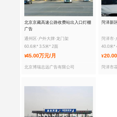
北京京藏高速公路收费站出入口灯棚
菏泽新
广告
通州区
·
户外大牌
·
龙门架
菏泽市
·
60.6
米*
3.5
米*
2
面
40.0
米*
45.00万
元/月
20.0
¥
¥
北京博瑞志远广告有限公司
菏泽市