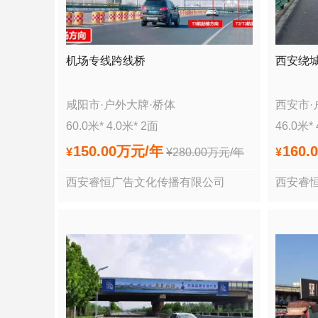
机场专线跨线桥
西安绕
咸阳市
·
户外大牌
·
桥体
西安市
·
60.0
米*
4.0
米*
2
面
46.0
米*
150.00万
元/年
160.
¥
¥
280.00万
元/年
¥
西安睿恒广告文化传播有限公司
西安睿