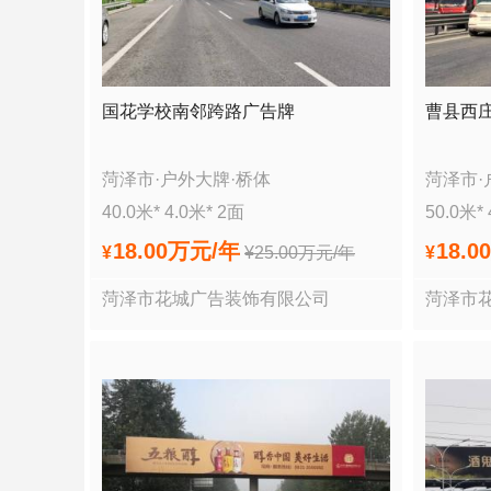
国花学校南邻跨路广告牌
曹县西
菏泽市
·
户外大牌
·
桥体
菏泽市
·
40.0
米*
4.0
米*
2
面
50.0
米*
18.00万
元/年
18.0
¥
¥
25.00万
元/年
¥
菏泽市花城广告装饰有限公司
菏泽市