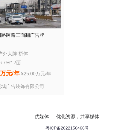
阳路跨路三面翻广告牌
户外大牌
·
桥体
6.7
米*
2
面
0万
元/年
¥
25.00万
元/年
花城广告装饰有限公司
优媒体 — 优化资源，共享媒体
粤ICP备2022150466号