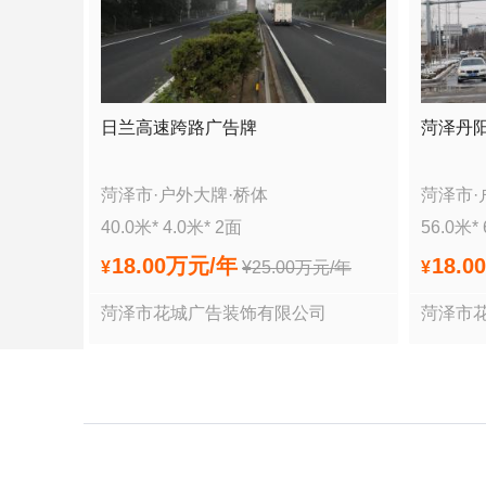
日兰高速跨路广告牌
菏泽丹
菏泽市
·
户外大牌
·
桥体
菏泽市
·
40.0
米*
4.0
米*
2
面
56.0
米*
18.00万
元/年
18.0
¥
¥
25.00万
元/年
¥
菏泽市花城广告装饰有限公司
菏泽市