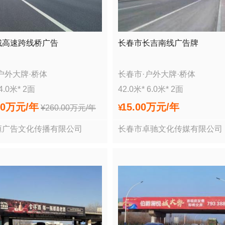
城高速跨线桥广告
长春市长吉南线广告牌
户外大牌
·
桥体
长春市
·
户外大牌
·
桥体
4.0
米*
2
面
42.0
米*
6.0
米*
2
面
00万
元/年
15.00万
元/年
¥
260.00万
元/年
¥
恒广告文化传播有限公司
长春市卓驰文化传媒有限公司