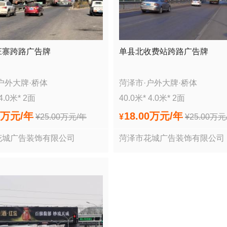
庄寨跨路广告牌
单县北收费站跨路广告牌
户外大牌
·
桥体
菏泽市
·
户外大牌
·
桥体
4.0
米*
2
面
40.0
米*
4.0
米*
2
面
0万
元/年
18.00万
元/年
¥
25.00万
元/年
¥
¥
25.00万
元
花城广告装饰有限公司
菏泽市花城广告装饰有限公司