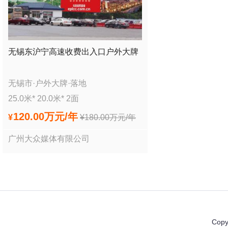
无锡东沪宁高速收费出入口户外大牌
无锡市
·
户外大牌
·
落地
25.0
米*
20.0
米*
2
面
120.00万
元/年
¥
¥
180.00万
元/年
广州大众媒体有限公司
Copy