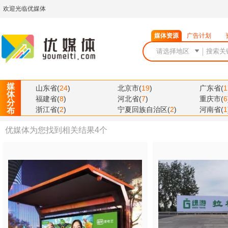
欢迎光临优媒体
媒体资源
广告计划
媒
山东省
(
24
)
北京市
(
19
)
广东省
(
1
体
福建省
(
8
)
河北省
(
7
)
重庆市
(
6
分
浙江省
(
2
)
宁夏回族自治区
(
2
)
河南省
(
1
布
优媒体为您找到相关结果
4
个