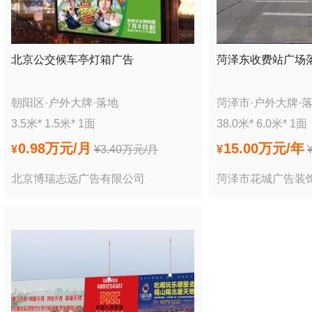
北京公交候车亭灯箱广告
菏泽东收费站广场
朝阳区
·
户外大牌
·
落地
菏泽市
·
户外大牌
·
3.5
米*
1.5
米*
1
面
38.0
米*
6.0
米*
1
面
0.98万
元/月
15.00万
元/年
¥
¥
3.40万
元/月
¥
北京博瑞志远广告有限公司
菏泽市花城广告装