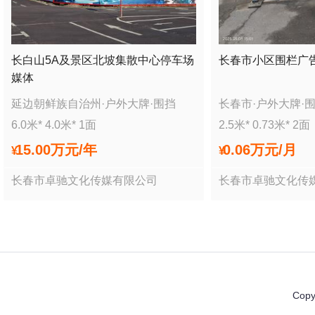
长白山5A及景区北坡集散中心停车场
长春市小区围栏广
媒体
延边朝鲜族自治州
·
户外大牌
·
围挡
长春市
·
户外大牌
·
6.0
米*
4.0
米*
1
面
2.5
米*
0.73
米*
2
面
15.00万
元/年
0.06万
元/月
¥
¥
长春市卓驰文化传媒有限公司
长春市卓驰文化传
Copy