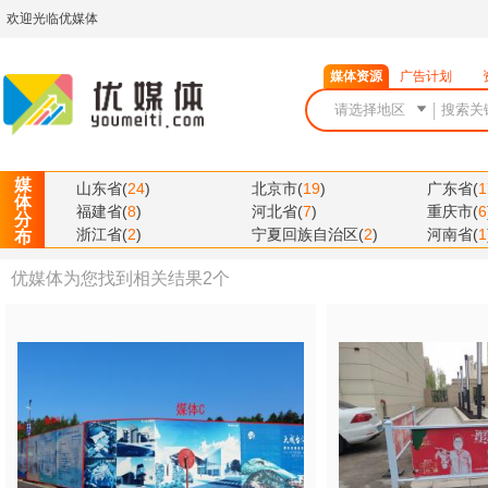
欢迎光临优媒体
媒体资源
广告计划
媒
山东省
(
24
)
北京市
(
19
)
广东省
(
1
体
福建省
(
8
)
河北省
(
7
)
重庆市
(
6
分
浙江省
(
2
)
宁夏回族自治区
(
2
)
河南省
(
1
布
优媒体为您找到相关结果
2
个