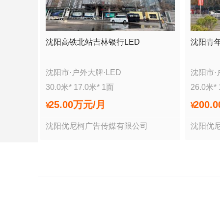
沈阳高铁北站吉林银行LED
沈阳青
沈阳市
·
户外大牌
·
LED
沈阳市
·
30.0
米*
17.0
米*
1
面
26.0
米*
25.00万
元/月
200.
¥
¥
沈阳优尼柯广告传媒有限公司
沈阳优