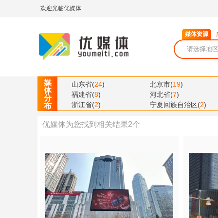
欢迎光临优媒体
媒体资源
媒
山东省
(
24
)
北京市
(
19
)
体
福建省
(
8
)
河北省
(
7
)
分
浙江省
(
2
)
宁夏回族自治区
(
2
)
布
优媒体为您找到相关结果
2
个